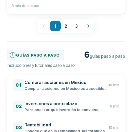
hasta proyectos de impacto social.
8
min de lectura
1
2
3
6
GUÍAS PASO A PASO
guías paso a paso
Instrucciones y tutoriales paso a paso
Comprar acciones en México
01
10
min
Comprar acciones en México es accesible
desde $100 pesos en brokers regulados por
la CNBV. Aquí te explicamos el proceso
Inversiones a corto plazo
completo para invertir en la bolsa mexicana
02
9
min
de valores.
Para analizar qué inversión te conviene,
debes evaluar el riesgo, la rentabilidad y la
liquidez. Conoce las mejores opciones de
Rentabilidad
inversión a corto plazo en México.
03
10
min
Conoce qué es la rentabilidad, las fórmulas