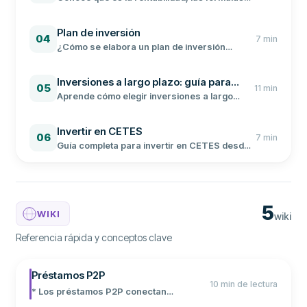
para calcularla y ejemplos prácticos
aplicados a acciones, inmuebles y fondos de
Plan de inversión
inversión en México.
04
7
min
¿Cómo se elabora un plan de inversión
personal? Conoce los instrumentos
disponibles en México como CETES, fondos y
Inversiones a largo plazo: guía para
acciones, y sigue 5 pasos clave.
05
11
min
hacer crecer tu dinero
Aprende cómo elegir inversiones a largo
plazo en México con buenos rendimientos y
riesgo controlado para cumplir tus metas
Invertir en CETES
financieras.
06
7
min
Guía completa para invertir en CETES desde
Cetesdirecto. Tasas actuales, requisitos,
plazos y ejemplos de rendimiento.
5
WIKI
wiki
Referencia rápida y conceptos clave
Préstamos P2P
10 min de lectura
* Los préstamos P2P conectan