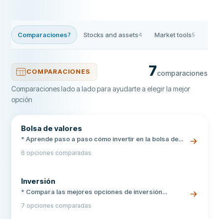
Comparaciones
Stocks and assets
Market tools
Art
7
4
5
7
COMPARACIONES
comparaciones
Comparaciones lado a lado para ayudarte a elegir la mejor
opción
Bolsa de valores
* Aprende paso a paso cómo invertir en la bolsa de
valores mexicana * Compara las mejores plataformas
6 opciones comparadas
de inversión reguladas en México * Descubre cuánto
dinero necesitas para comenzar a invertir
Inversión
* Compara las mejores opciones de inversión
disponibles en México según tu perfil de riesgo y
7 opciones comparadas
objetivos. * Opciones supervisadas por la CNBV y
reguladores internacionales para proteger tu capital.