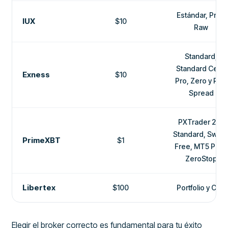
Estándar, Pro y
IUX
$10
Raw
Standard,
Standard Cent,
Exness
$10
Pro, Zero y Raw
Spread
PXTrader 2.0,
Standard, Swap
PrimeXBT
$1
Free, MT5 Pro y
ZeroStop
Libertex
$100
Portfolio y CFD
Elegir el broker correcto es fundamental para tu éxito