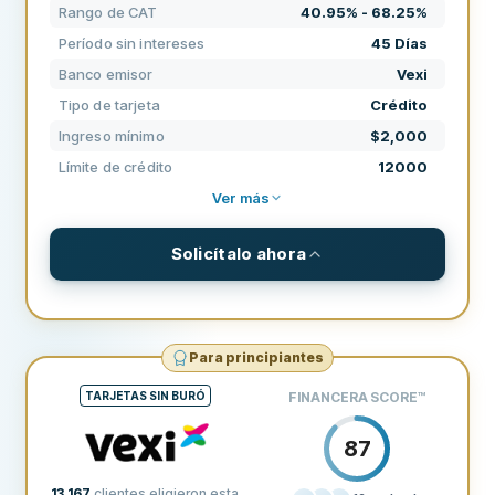
Rango de CAT
40.95% - 68.25%
SOPORTE
90
Período sin intereses
45 Días
TÉRMINOS
80
Banco emisor
Vexi
EXPERIENCIA
86
Tipo de tarjeta
Crédito
Ingreso mínimo
$2,000
Límite de crédito
12000
Ver más
Solicítalo ahora
DETALLES
Tipo de tarjeta
Crédito
Para principiantes
Red
american-express
TARJETAS SIN BURÓ
FINANCERA SCORE
™
Banco emisor
Vexi
87
Personal
Sí
13,167
clientes eligieron esta