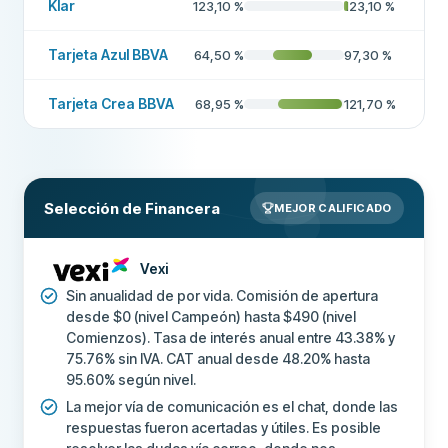
Klar
123,10
%
123,10
%
CAMPOS ADICIONALES
Tarjeta Azul BBVA
64,50
%
97,30
%
Empresa recomendada
Sí
Tarjeta Crea BBVA
68,95
%
121,70
%
Más sobre esta empresa
Selección de Financera
MEJOR CALIFICADO
Vexi
Sin anualidad de por vida. Comisión de apertura
desde $0 (nivel Campeón) hasta $490 (nivel
Comienzos). Tasa de interés anual entre 43.38% y
75.76% sin IVA. CAT anual desde 48.20% hasta
95.60% según nivel.
La mejor vía de comunicación es el chat, donde las
respuestas fueron acertadas y útiles. Es posible