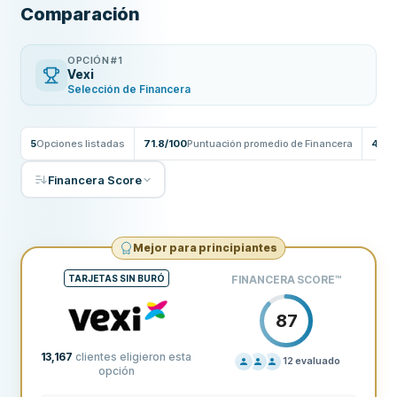
Comparación
OPCIÓN #1
Vexi
Selección de Financera
5
Opciones listadas
71.8/100
Puntuación promedio de Financera
42
Re
Financera Score
Mejor para principiantes
TARJETAS SIN BURÓ
FINANCERA SCORE
™
87
13,167
clientes eligieron esta
12
evaluado
opción
PRECIOS
80