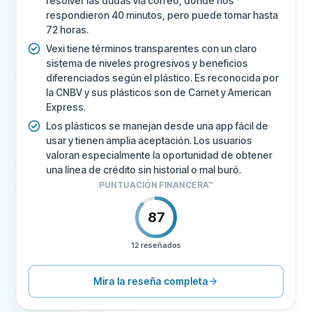
resolver las dudas vía correo, donde nos
respondieron 40 minutos, pero puede tomar hasta
72 horas.
Vexi tiene términos transparentes con un claro
sistema de niveles progresivos y beneficios
diferenciados según el plástico. Es reconocida por
la CNBV y sus plásticos son de Carnet y American
Express.
Los plásticos se manejan desde una app fácil de
usar y tienen amplia aceptación. Los usuarios
valoran especialmente la oportunidad de obtener
una línea de crédito sin historial o mal buró.
PUNTUACIÓN FINANCERA™
87
12 reseñados
PRECIOS
80
SOPORTE
90
Mira la reseña completa
CONDICIONES
80