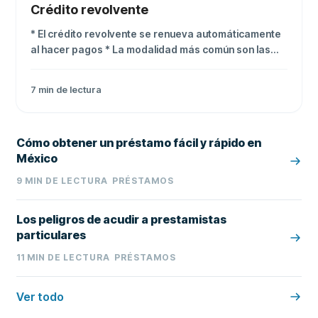
Crédito revolvente
* El crédito revolvente se renueva automáticamente
al hacer pagos * La modalidad más común son las
tarjetas de crédito * Sus tasas pueden alcanzar 54%
anual si no pagas el saldo completo
7
min de lectura
Cómo obtener un préstamo fácil y rápido en
México
9
MIN DE LECTURA
PRÉSTAMOS
Los peligros de acudir a prestamistas
particulares
11
MIN DE LECTURA
PRÉSTAMOS
Ver todo