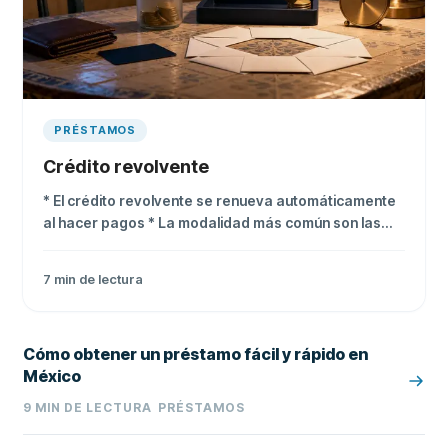
PRÉSTAMOS
Crédito revolvente
* El crédito revolvente se renueva automáticamente
al hacer pagos * La modalidad más común son las
tarjetas de crédito * Sus tasas pueden alcanzar 54%
anual si no pagas el saldo completo
7
min de lectura
Cómo obtener un préstamo fácil y rápido en
México
9
MIN DE LECTURA
PRÉSTAMOS