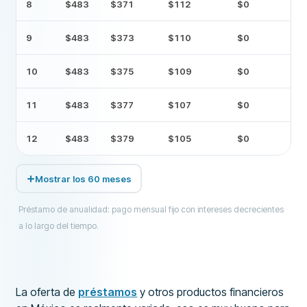
8
$483
$371
$112
$0
9
$483
$373
$110
$0
10
$483
$375
$109
$0
11
$483
$377
$107
$0
12
$483
$379
$105
$0
Mostrar los 60 meses
Préstamo de anualidad: pago mensual fijo con intereses decrecientes
a lo largo del tiempo.
La oferta de
préstamos
y otros productos financieros