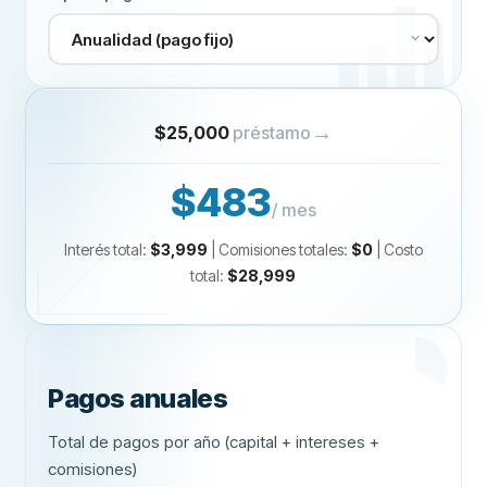
→
$25,000
préstamo
$483
/ mes
Interés total
:
$3,999
|
Comisiones totales
:
$0
|
Costo
total
:
$28,999
Pagos anuales
Total de pagos por año (capital + intereses +
comisiones)