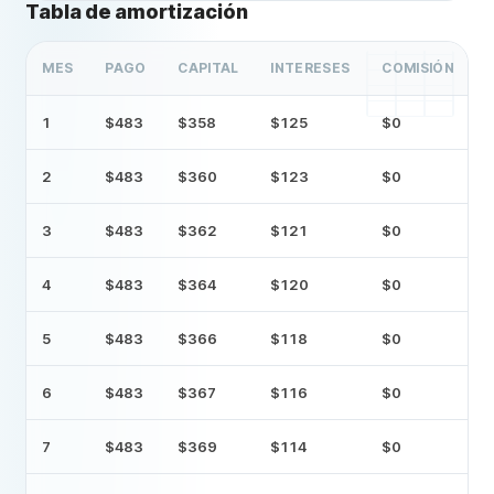
Tabla de amortización
MES
PAGO
CAPITAL
INTERESES
COMISIÓN
S
1
$483
$358
$125
$0
2
$483
$360
$123
$0
3
$483
$362
$121
$0
4
$483
$364
$120
$0
5
$483
$366
$118
$0
6
$483
$367
$116
$0
7
$483
$369
$114
$0