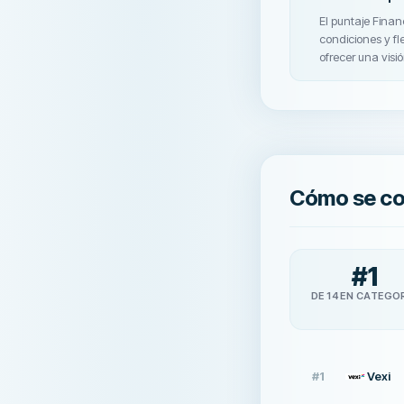
El puntaje Financ
condiciones y fl
ofrecer una visió
Cómo se co
#
1
DE 14 EN CATEGO
#
1
Vexi