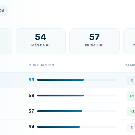
26
54
57
MÁS BAJO
PROMEDIO
C
PUNTUACIÓN
CAMB
59
0
59
+
2
57
+
3
54
0