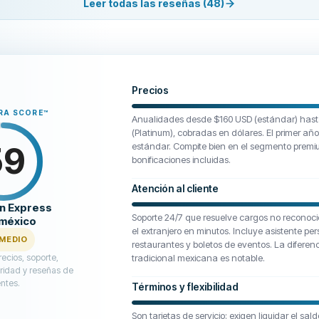
Leer todas las reseñas (48)
e of the many competing cards eager to treat reliable customers with the respec
es to value a customer of 25+ years, they shouldn’t be surprised when those 
Precios
RA SCORE
™
Anualidades desde $160 USD (estándar) hast
(Platinum), cobradas en dólares. El primer año 
59
estándar. Compite bien en el segmento premiu
bonificaciones incluidas.
Atención al cliente
n Express
Soporte 24/7 que resuelve cargos no reconoc
méxico
el extranjero en minutos. Incluye asistente pe
MEDIO
restaurantes y boletos de eventos. La diferen
ecios, soporte,
tradicional mexicana es notable.
ridad y reseñas de
entes.
Términos y flexibilidad
Son tarjetas de servicio: exigen liquidar el sal