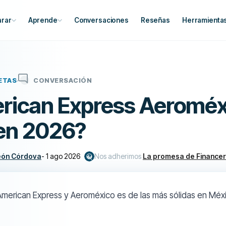
rar
Aprende
Conversaciones
Reseñas
Herramienta
ETAS
CONVERSACIÓN
rican Express Aeroméx
 en 2026?
eón Córdova
-
1 ago 2026
Nos adherimos
La promesa de Finance
 American Express y Aeroméxico es de las más sólidas en Méxi