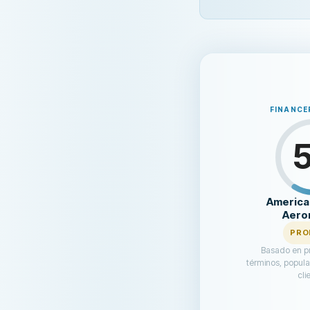
and seriously considering on
how American Express choos
their business elsewhere.
FINANCE
America
Aero
PRO
Basado en pr
términos, popula
cli