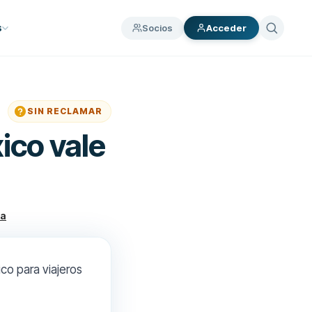
Socios
s
Acceder
SIN RECLAMAR
ico vale
ra
co para viajeros