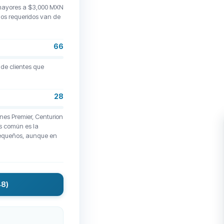
 mayores a $3,000 MXN
mos requeridos van de
66
 de clientes que
28
nes Premier, Centurion
s común es la
pequeños, aunque en
48)