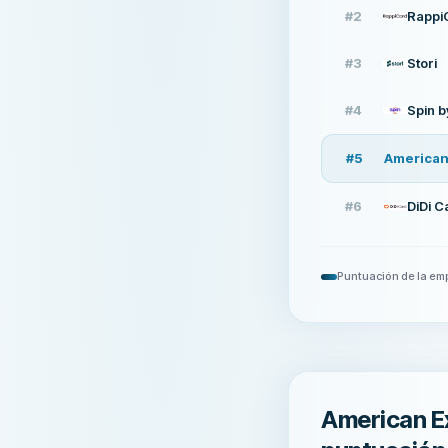
#
2
Rappi
#
3
Stori
#
4
Spin b
#
5
#
6
DiDi C
Puntuación de la em
American E