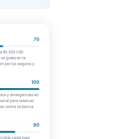
t they deserve.If this is
customers decide to take
70
a $1,300 USD
es gratis en la
m por los seguros y
100
idos y emergencias en
rsonal para reservar
cia contra la banca
80
do total cada mes.