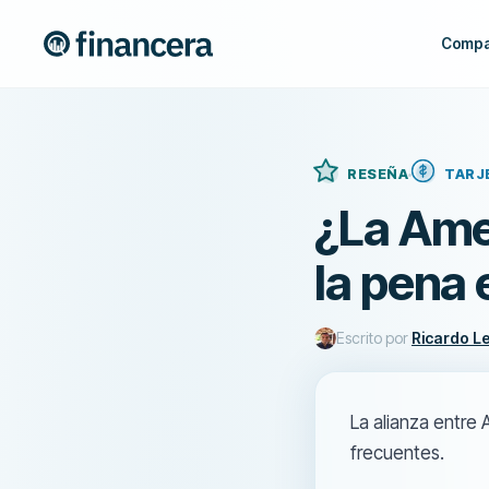
Compa
RESEÑA
TARJ
¿La Ame
la pena
Escrito por
Ricardo L
La alianza entre
frecuentes.