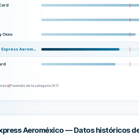
Card
y Oxxo
American Express Aeroméxico
ard
presa
Promedio de la categoría
(
67
)
xpress Aeroméxico — Datos históricos d