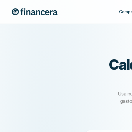
Compa
Cal
Usa nu
gasto