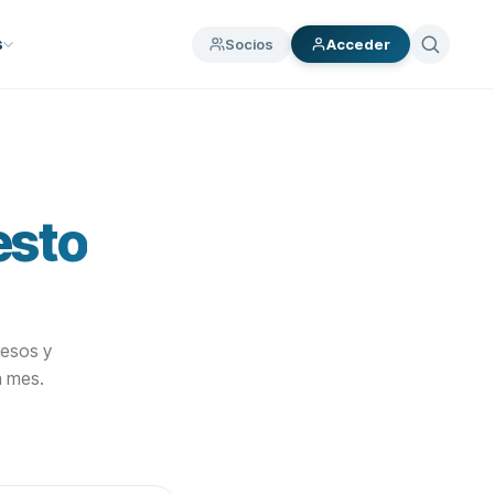
Socios
s
Acceder
esto
resos y
a mes.