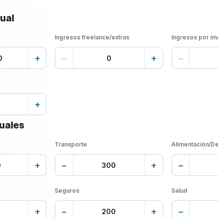
ual
Ingresos freelance/extras
Ingresos por in
+
−
+
−
+
uales
Transporte
Alimentación/D
+
−
+
−
Seguros
Salud
+
−
+
−