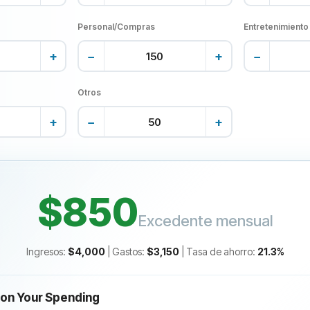
Personal/Compras
Entretenimiento
+
−
+
−
Otros
+
−
+
$850
Excedente mensual
Ingresos
:
$4,000
|
Gastos
:
$3,150
|
Tasa de ahorro
:
21.3
%
on Your Spending