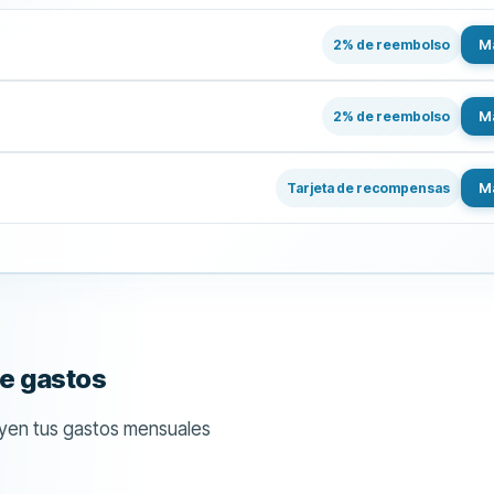
Má
2% de reembolso
Má
2% de reembolso
Má
Tarjeta de recompensas
e gastos
uyen tus gastos mensuales