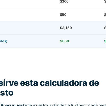
$300
$50
$3,150
stos)
$850
sirve esta calculadora de
sto
 Presupuesto
te muestra a dónde va tu dinero cada mes