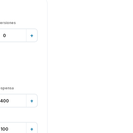
versiones
+
espensa
+
+