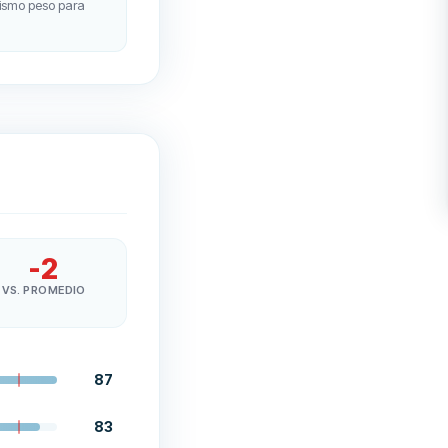
 mismo peso para
-2
VS. PROMEDIO
87
83