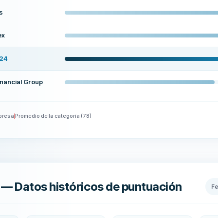
s
ex
24
nancial Group
presa
Promedio de la categoría
(
78
)
— Datos históricos de puntuación
F