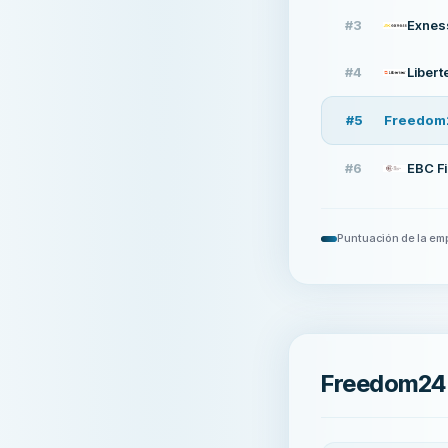
#
3
Exnes
#
4
Libert
#
5
Freedom
#
6
EBC Fi
Puntuación de la em
Freedom24 