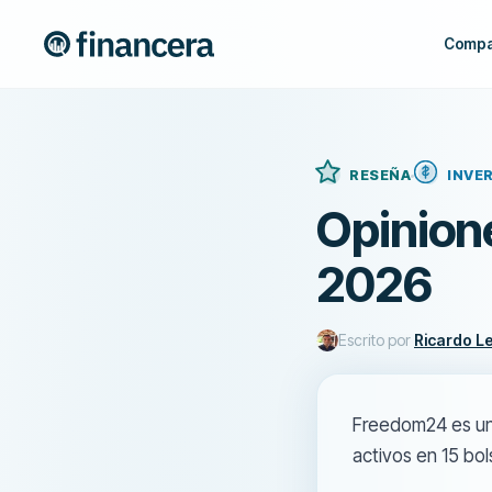
Compa
RESEÑA
INVE
Opinion
2026
Escrito por
Ricardo L
Freedom24 es un
activos en 15 bo