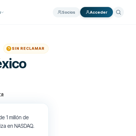
Socios
s
Acceder
SIN RECLAMAR
xico
ra
 1 millón de
tiza en NASDAQ.