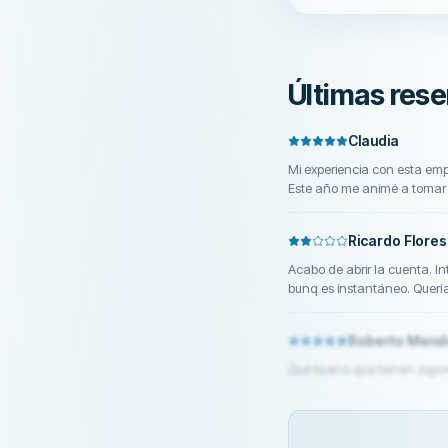
Últimas rese
Claudia
Mi experiencia con esta em
Este año me animé a tomar 
construir un portafolio de 
resultados. En general la a
Ricardo Flores
cuando me apoyaron con la g
recomendarles esta empres
Acabo de abrir la cuenta. In
bunq es instantáneo. Quería
ahora. La versión de escrit
cliente nuevo y no puedo ev
Roberto Mend
Qué bueno que tienen soport