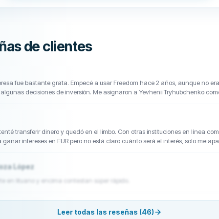
ñas de clientes
presa fue bastante grata. Empecé a usar Freedom hace 2 años, aunque no era
algunas decisiones de inversión. Me asignaron a Yevhenii Tryhubchenko com
acuerdo a mis objetivos. Realizamos algunas inversiones y por el momento estoy
pp Freedom - Tradernet es bastante sencilla de usar y el personal de la oficina
estión de mi cuenta. Espero que mi experiencia futura sea igual de positiva, 
a sin ninguna duda.
tenté transferir dinero y quedó en el limbo. Con otras instituciones en línea c
 ganar intereses en EUR pero no está claro cuánto será el interés, solo me ap
orio es muy tosca. Servicio al cliente, menos que competente, parece un poco m
aluarlos como en otros bancos. las primeras impresiones son malas
oza López
e en lituano y encima contestan súper rápido.
Leer todas las reseñas (46)