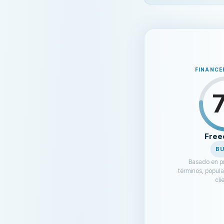
FINANCE
Fre
B
Basado en pr
términos, popula
cli