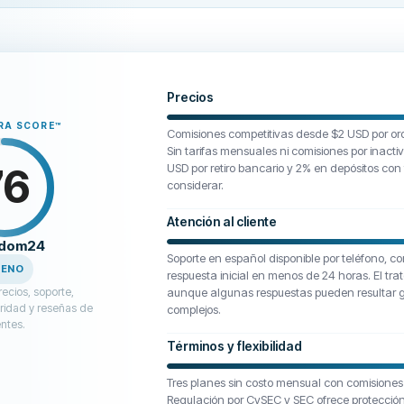
Precios
RA SCORE
™
Comisiones competitivas desde $2 USD por ord
Sin tarifas mensuales ni comisiones por inacti
76
USD por retiro bancario y 2% en depósitos con 
considerar.
Atención al cliente
edom24
Soporte en español disponible por teléfono, co
UENO
respuesta inicial en menos de 24 horas. El trat
ecios, soporte,
aunque algunas respuestas pueden resultar 
ridad y reseñas de
complejos.
entes.
Términos y flexibilidad
Tres planes sin costo mensual con comisiones
Regulación por CySEC y SEC ofrece protección