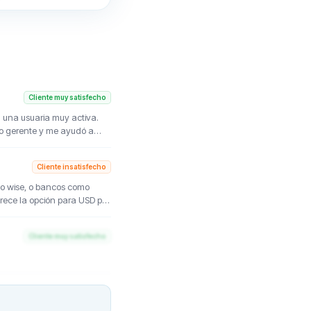
Cliente muy satisfecho
 una usuaria muy activa.
o gerente y me ayudó a
 muy satisfecha con los
 de Vilnius fue muy amable
Cliente insatisfecho
así que por ahora puedo
omo wise, o bancos como
arece la opción para USD por
olesto de hablar con un
Cliente muy satisfecho