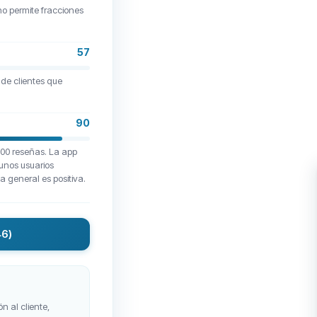
no permite fracciones
57
 de clientes que
90
,100 reseñas. La app
gunos usuarios
a general es positiva.
46)
n al cliente,