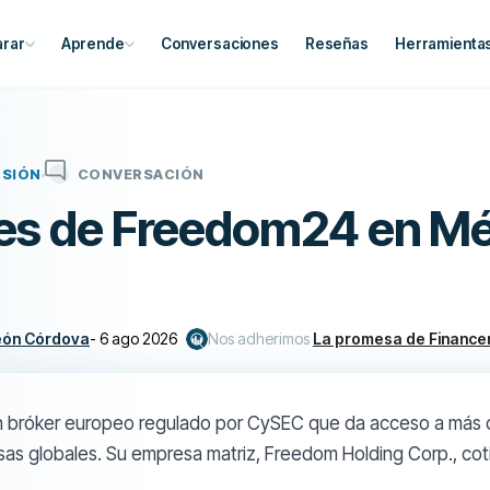
rar
Aprende
Conversaciones
Reseñas
Herramienta
RSIÓN
CONVERSACIÓN
es de Freedom24 en Mé
eón Córdova
-
6 ago 2026
Nos adherimos
La promesa de Finance
 bróker europeo regulado por CySEC que da acceso a más de
lsas globales. Su empresa matriz, Freedom Holding Corp., co