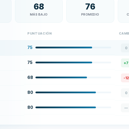
68
76
MÁS BAJO
PROMEDIO
C
PUNTUACIÓN
CAMB
75
0
75
+
7
68
-12
80
0
80
—