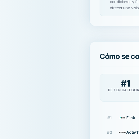
condiciones y fl
ofrecer una visió
Cómo se c
#
1
DE 7 EN CATEGOR
#
1
Flink
#
2
Activ