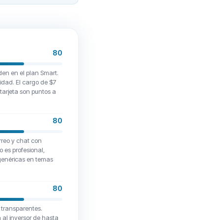
80
en en el plan Smart.
vidad. El cargo de $7
tarjeta son puntos a
80
rreo y chat con
o es profesional,
genéricas en temas
80
 transparentes.
 al inversor de hasta