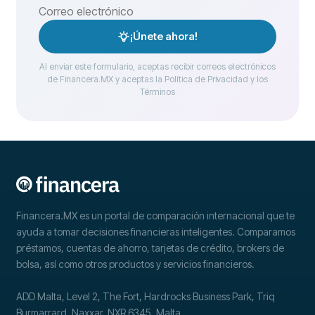
¡Únete ahora!
Al enviar este formulario, aceptas recibir correos electrónicos
de Financera.MX y aceptas la Política de Privacidad y los
Términos
Financera.MX es un portal de comparación internacional que te
ayuda a tomar decisiones financieras inteligentes. Comparamos
préstamos, cuentas de ahorro, tarjetas de crédito, brokers de
bolsa, así como otros productos y servicios financieros.
ADD Malta, Level 2, The Fort, Hardrocks Business Park, Triq
Burmarrard, Naxxar, NXR 6345, Malta