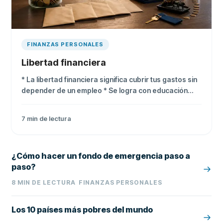
FINANZAS PERSONALES
Libertad financiera
* La libertad financiera significa cubrir tus gastos sin
depender de un empleo * Se logra con educación
financiera, ahorro, inversión y múltiples fuentes de
ingreso * Solo el 16.8% de los mexicanos se siente
7
min de lectura
tranquilo con sus ahorros * No requiere ser
millonario, sino tener control total de tus finanzas
¿Cómo hacer un fondo de emergencia paso a
paso?
8
MIN DE LECTURA
FINANZAS PERSONALES
Los 10 países más pobres del mundo