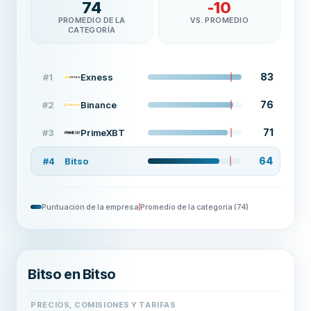
74
-10
PROMEDIO DE LA
VS. PROMEDIO
CATEGORÍA
83
#
1
Exness
76
#
2
Binance
71
#
3
PrimeXBT
64
#
4
Bitso
Puntuación de la empresa
Promedio de la categoría
(
74
)
Bitso en Bitso
PRECIOS, COMISIONES Y TARIFAS