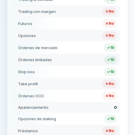
Trading con margen
No
Futuros
No
Opciones
No
Órdenes de mercado
Sí
Órdenes limitadas
Sí
Stop loss
Sí
Take profit
No
Órdenes OCO
No
Apalancamiento
0
Opciones de staking
Sí
Préstamos
No